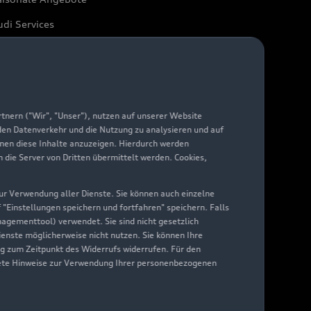
di Services
arantie
di digital services
yAudi
nern ("Wir", "Unser"), nutzen auf unserer Website
 den Datenverkehr und die Nutzung zu analysieren und auf
hnen diese Inhalte anzuzeigen. Hierdurch werden
die Server von Dritten übermittelt werden. Cookies,
 zur Verwendung aller Dienste. Sie können auch einzelne
f "Einstellungen speichern und fortfahren" speichern. Falls
nagementtool) verwendet. Sie sind nicht gesetzlich
Dienste möglicherweise nicht nutzen. Sie können Ihre
ng zum Zeitpunkt des Widerrufs widerrufen. Für den
nkrete Hinweise zur Verwendung Ihrer personenbezogenen