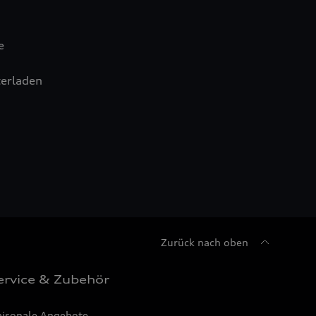
e
erladen
Zurück nach oben
ervice & Zubehör
aisonale Angebote