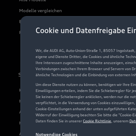
Modelle vergleichen
Elektromodelle
Cookie und Datenfreigabe Ei
Plug-in-Hybride
Wir, die AUDI AG, Auto-Union-Straße 1, 85057 Ingolstadt
eigene und Dienste Dritter, die Cookies und ähnliche Tech
Ihre Interessen zugeschnittene Inhalte anzuzeigen, einsc
Verbindungen zwischen Ihrem Browser und Servern von Dri
Support
ähnliche Technologien und die Einbindung von externen In
Um diese Dienste nutzen zu können, benötigen wir Ihre Einw
Kundenservice
Einwilligungen erteilen, indem Sie die Schieberegler für j
Sie keinen der Schieberegler anklicken, werden nur die no
Händlersuche
verpflichtet, in die Verwendung von Cookies einzuwilligen,
Cookie-Einstellungen anhand der unten aufgeführten Kateg
Audi Code
Widerruf der Einwilligung beachten Sie bitte die "Cookie
Daten finden Sie in unserer
Cookie Richtlinie
, unserem
Dat
Häufige Fragen (FAQ)
Audi Online Beratung
Notwendige Cookies