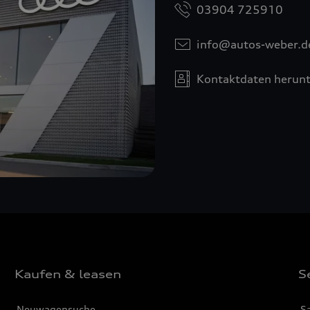
03904 725910
info@autos-weber.d
Kontaktdaten herunt
Kaufen & leasen
S
Neuwagensuche
S