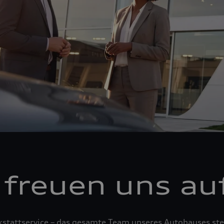
 freuen uns auf
tattservice – das gesamte Team unseres Autohauses steh