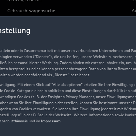
Gebrauchtwagensuche
Au
Gebrauchtwagen
G
nstellung
Finanzierung
Au
Aktionen & Angebote
m
, allein oder in Zusammenarbeit mit unseren verbundenen Unternehmen und Part
Geschäftskunden
nologien verwenden ("Dienste"), die uns helfen, unsere Website zu verbessern,
hließlich personalisierter Werbung. Zudem binden wir externe Inhalte ein, um I
tten hergestellt und es können personenbezogene Daten von Ihrem Browser an 
Über Audi
halten werden nachfolgend als „Dienste“ bezeichnet.
illigung. Mit einem Klick auf "Alle akzeptieren" erteilen Sie Ihre Einwilligung
Unternehmen
ede Cookie-Kategorie einzeln anklicken und diese Einstellungen durch Klicken au
twendigen Cookies (z. B. der Ensighten Privacy Manager, unser Einwilligungsma
Karriere
 aber wenn Sie Ihre Einwilligung nicht erteilen, können Sie bestimmte unserer 
orien von Cookies verwalten. Sie können Ihre Einwilligung jederzeit mit Wirku
Investor Relations
-Einstellungen" in der Fußzeile der Webseite. Weitere Informationen sowie ko
enschutzhinweis
und im
Impressum
.
Presse & Media Center
Datenschutz