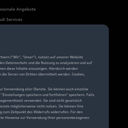
aisonale Angebote
di Services
arantie
di digital services
yAudi
nern ("Wir", "Unser"), nutzen auf unserer Website
 den Datenverkehr und die Nutzung zu analysieren und auf
hnen diese Inhalte anzuzeigen. Hierdurch werden
die Server von Dritten übermittelt werden. Cookies,
 zur Verwendung aller Dienste. Sie können auch einzelne
f "Einstellungen speichern und fortfahren" speichern. Falls
nagementtool) verwendet. Sie sind nicht gesetzlich
Dienste möglicherweise nicht nutzen. Sie können Ihre
ng zum Zeitpunkt des Widerrufs widerrufen. Für den
nkrete Hinweise zur Verwendung Ihrer personenbezogenen