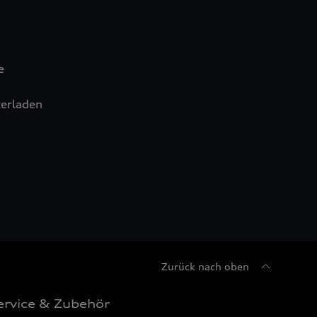
e
erladen
Zurück nach oben
ervice & Zubehör