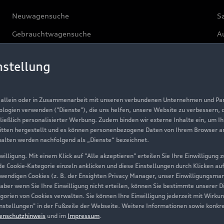
Neuwagensuche
S
Gebrauchtwagensuche
Au
Gebrauchtwagen
G
nstellung
Finanzierung
Au
Aktionen & Angebote
m
, allein oder in Zusammenarbeit mit unseren verbundenen Unternehmen und Part
Geschäftskunden
nologien verwenden ("Dienste"), die uns helfen, unsere Website zu verbessern,
hließlich personalisierter Werbung. Zudem binden wir externe Inhalte ein, um I
tten hergestellt und es können personenbezogene Daten von Ihrem Browser an 
Über Audi
halten werden nachfolgend als „Dienste“ bezeichnet.
illigung. Mit einem Klick auf "Alle akzeptieren" erteilen Sie Ihre Einwilligung
Unternehmen
ede Cookie-Kategorie einzeln anklicken und diese Einstellungen durch Klicken au
twendigen Cookies (z. B. der Ensighten Privacy Manager, unser Einwilligungsma
Karriere
 aber wenn Sie Ihre Einwilligung nicht erteilen, können Sie bestimmte unserer 
orien von Cookies verwalten. Sie können Ihre Einwilligung jederzeit mit Wirku
Investor Relations
-Einstellungen" in der Fußzeile der Webseite. Weitere Informationen sowie ko
enschutzhinweis
und im
Impressum
.
Presse & Media Center