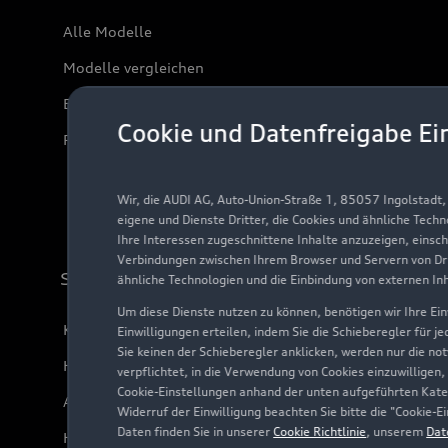
Alle Modelle
Modelle vergleichen
Elektromodelle
Cookie und Datenfreigabe Ei
Plug-in-Hybride
Wir, die AUDI AG, Auto-Union-Straße 1, 85057 Ingolstadt
eigene und Dienste Dritter, die Cookies und ähnliche Tech
Ihre Interessen zugeschnittene Inhalte anzuzeigen, einsc
Verbindungen zwischen Ihrem Browser und Servern von Dri
Support
ähnliche Technologien und die Einbindung von externen In
Um diese Dienste nutzen zu können, benötigen wir Ihre Einw
Kundenservice
Einwilligungen erteilen, indem Sie die Schieberegler für j
Sie keinen der Schieberegler anklicken, werden nur die no
Händlersuche
verpflichtet, in die Verwendung von Cookies einzuwilligen,
Cookie-Einstellungen anhand der unten aufgeführten Kateg
Audi Code
Widerruf der Einwilligung beachten Sie bitte die "Cookie
Daten finden Sie in unserer
Cookie Richtlinie
, unserem
Dat
Häufige Fragen (FAQ)