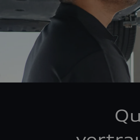
Qu
vertra