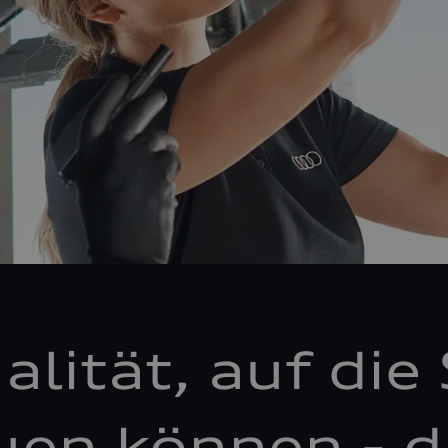
alität, auf die 
uen können - d