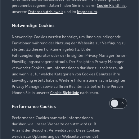
personenbezogenen Daten finden Sie in unserer
Cookie Richtlinie
,
info@autos-weber.de
unserem
Datenschutzhinweis
und im
Impressum
.
Notwendige Cookies
Kontaktdaten herunterladen
Notwendige Cookies werden benötigt, um Ihnen grundlegende
Funktionen während der Nutzung der Webseite zur Verfügung zu
stellen. Zu diesen Funktionen gehört z. B. der
Fahrzeugkonfigurator oder der Ensighten Privacy Manager (unser
Einwilligungsmanagementtool). Der Ensighten Privacy Manager
Zurück nach oben
verwendet Cookies, um Informationen darüber zu speichern, ob
und wenn ja, für welche Kategorien von Cookies Benutzer ihre
Einwilligung erteilt haben. Weitere Informationen zum Ensighten
Modelle
Privacy Manager, sowie zu Ihren Rechten als betroffene Person
können Sie in unserer
Cookie Richtlinie
nachlesen.
Kaufen & leasen
Alle Modelle
Performance Cookies
Modelle vergleichen
Service & Zubehör
Performance Cookies sammeln Informationen
Neuwagensuche
darüber, wie unsere Webseite genutzt wird (z. B.
Elektromodelle
Anzahl der Besuche, Verweildauer). Diese Cookies
Gebrauchtwagensuche
Support
werden zur Optimierung der Webseite verwendet.
Saisonale Angebote
Plug-in-Hybride