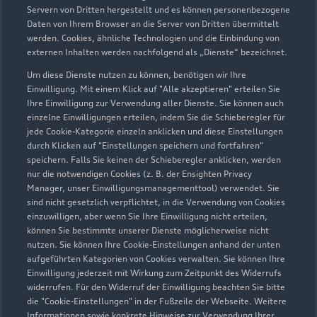
Autohaus Weber GmbH
Servern von Dritten hergestellt und es können personenbezogene
Daten von Ihrem Browser an die Server von Dritten übermittelt
Servicepartner
e-tron
werden. Cookies, ähnliche Technologien und die Einbindung von
externen Inhalten werden nachfolgend als „Dienste“ bezeichnet.
Um diese Dienste nutzen zu können, benötigen wir Ihre
Einwilligung. Mit einem Klick auf "Alle akzeptieren" erteilen Sie
Ihre Einwilligung zur Verwendung aller Dienste. Sie können auch
einzelne Einwilligungen erteilen, indem Sie die Schieberegler für
jede Cookie-Kategorie einzeln anklicken und diese Einstellungen
durch Klicken auf "Einstellungen speichern und fortfahren"
speichern. Falls Sie keinen der Schieberegler anklicken, werden
nur die notwendigen Cookies (z. B. der Ensighten Privacy
Manager, unser Einwilligungsmanagementtool) verwendet. Sie
sind nicht gesetzlich verpflichtet, in die Verwendung von Cookies
einzuwilligen, aber wenn Sie Ihre Einwilligung nicht erteilen,
können Sie bestimmte unserer Dienste möglicherweise nicht
nutzen. Sie können Ihre Cookie-Einstellungen anhand der unten
Friedrich-Schmelzer-Straße 5
aufgeführten Kategorien von Cookies verwalten. Sie können Ihre
39340 Haldensleben
Einwilligung jederzeit mit Wirkung zum Zeitpunkt des Widerrufs
widerrufen. Für den Widerruf der Einwilligung beachten Sie bitte
die "Cookie-Einstellungen" in der Fußzeile der Webseite. Weitere
03904 725910
Informationen sowie konkrete Hinweise zur Verwendung Ihrer